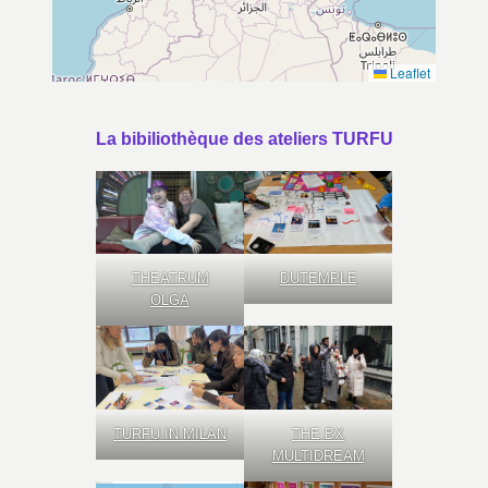
Leaflet
La bibiliothèque des ateliers TURFU
THEATRUM
DUTEMPLE
OLGA
TURFU IN MILAN
THE BX
MULTIDREAM