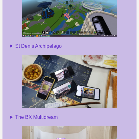
St Denis Archipelago
The BX Multidream