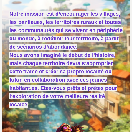
Notre mission est d’encourager les villages,
les banlieues, les territoires ruraux et toutes
les communautés qui se vivent en périphérie
du monde, à redéfinir leur territoire, à partir
de scénarios d’abondance.
Nous avons imaginé le début de l’histoire,
mais chaque territoire devra s’approprier
cette trame et créer sa propre localité du
futur, en collaboration avec ces jeunes
habitant.es. Etes-vous prêts et prêtes pour
l’exploration de votre meilleure réalité
locale?