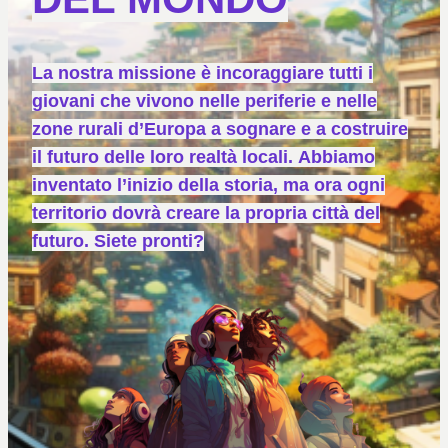
La nostra missione è incoraggiare tutti i
giovani che vivono nelle periferie e nelle
zone rurali d’Europa a sognare e a costruire
il futuro delle loro realtà locali.
Abbiamo
inventato l’inizio della storia, ma ora ogni
territorio dovrà creare la propria città del
futuro. Siete pronti?