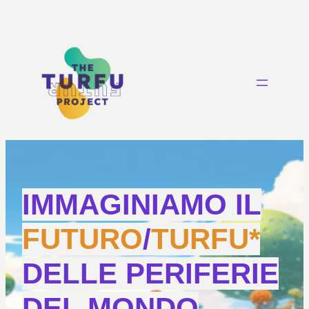
IMMAGINIAMO IL
FUTURO
/
TURFU*
DELLE PERIFERIE
DEL MONDO